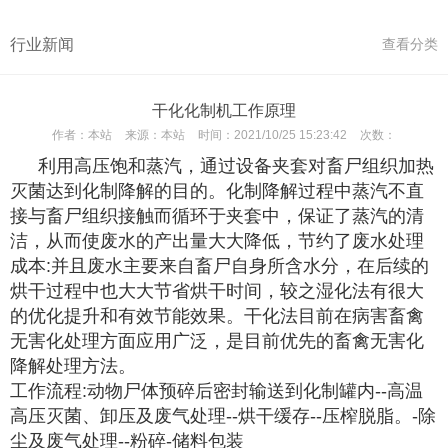
行业新闻
查看分类
干化化制机工作原理
作者：
本站
来源：
本站
时间：
2021/10/25 15:23:42
次数：
利用高压饱和蒸汽，通过设备夹套对畜尸组织加热
灭菌达到化制降解的目的。化制降解过程中蒸汽不直
接与畜尸组织接触而循环于夹套中，保证了蒸汽的清
洁，从而使废水的产出量大大降低，节约了废水处理
成本:并且废水主要来自畜尸自身所含水分，在后续的
烘干过程中也大大节省烘干时间，较之湿化法有很大
的优化提升和有效节能效果。干化法目前在病害畜禽
无害化处理方面应用广泛，是目前优先的畜禽无害化
降解处理方法。
工作流程:动物尸体预碎后密封输送到化制罐内--高温
高压灭菌、卸压及废气处理--烘干缓存--压榨脱脂。-除
尘及废气处理--粉碎-储料包装