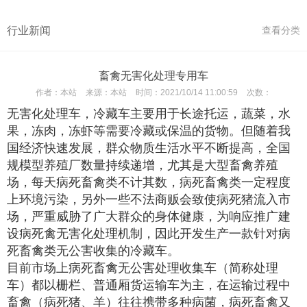
行业新闻
查看分类
畜禽无害化处理专用车
作者：
本站
来源：
本站
时间：
2021/10/14 11:00:59
次数：
无害化处理车，冷藏车主要用于长途托运，蔬菜，水
果，冻肉，冻虾等需要冷藏或保温的货物。但随着我
国经济快速发展，群众物质生活水平不断提高，全国
规模型养殖厂数量持续递增，尤其是大型畜禽养殖
场，每天病死畜禽类不计其数，病死畜禽类一定程度
上环境污染，另外一些不法商贩会致使病死猪流入市
场，严重威胁了广大群众的身体健康，为响应推广建
设病死禽无害化处理机制，因此开发生产一款针对病
死畜禽类无公害收集的冷藏车。
目前市场上病死畜禽无公害处理收集车（简称处理
车）都以栅栏、普通厢货运输车为主，在运输过程中
畜禽（病死猪、羊）往往携带多种病菌，病死畜禽又