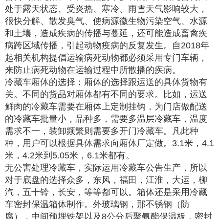
处于露天状态、受炎热、寒冷、雨雪天气影响较大，
很快分解、散发臭气、使病源徽生物污染空气、水源
和土壤，造成疾病的传播与蔓延，还可能造成畜禽疾
病跨区域传播，引起动物疫病的反复发生。自2018年
起相关机构提倡运输病死动物都必须采用专门车辆，
来防止病死动物在运输过程中所散播的疾病。
冷藏车厢体的选择：厢体的选择跟运送的具体货物有
关。不同的货品对厢体都有不同的要求。比如，运送
鲜肉的冷藏车需要在厢体上定制挂钩，为门店做配送
的冷藏车批量小，品种多，需要多温层冷藏车，温度
需求不一，装卸频繁则需要多开门冷藏车。凡此种
种，用户可以根据具体需求向厢体厂定做。3.1米，4.1
米，4.2米到5.05
米，6.1米都有。
无公害处理冷藏车，实际运用冷藏车公告生产，所以
对于底盘的选择众多，东风，福田，江淮，大运，柳
汽，五十铃，长安，等等都可以。箱体还是采用冷藏
车密封保温箱体制作。外玻璃钢，那不锈钢（防
腐），中间预埋铁架以及8公分后聚氨酯保温板，密封